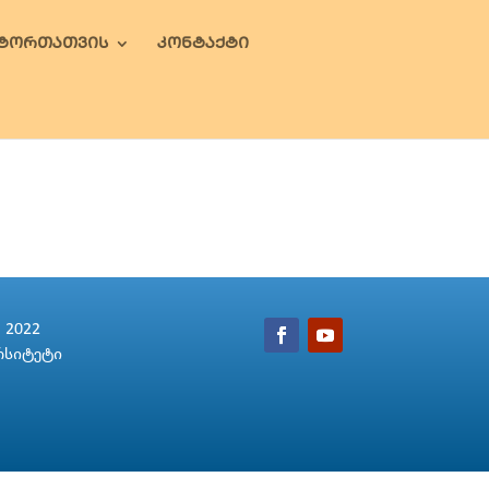
ᲕᲢᲝᲠᲗᲐᲗᲕᲘᲡ
ᲙᲝᲜᲢᲐᲥᲢᲘ
2022
რსიტეტი