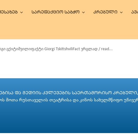
ᲨᲔᲡᲐᲮᲔᲑ
ᲡᲐᲠᲔᲓᲐᲥᲪᲘᲝ ᲡᲐᲑᲭᲝ
ᲙᲠᲔᲑᲣᲚᲘ
Ა
გი ცქიტიშვილიფაქტი Giorgi TskitishviliFact ვრცლად / read...
ᲑᲘᲡᲐ ᲓᲐ ᲛᲔᲓᲘᲘᲡ ᲙᲕᲚᲔᲕᲔᲑᲘᲡ ᲡᲐᲔᲠᲗᲐᲨᲝᲠᲘᲡᲝ ᲙᲠᲔᲑᲣᲚᲘ, 
ს შოთა რუსთაველის თეატრისა და კინოს სახელმწიფო უნივე