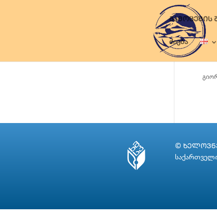
ᲒᲐᲛᲝᲪᲔᲛᲘᲡ 
ძიება
გიორ
© ᲮᲔᲚᲝᲕᲜᲔ
საქართველო