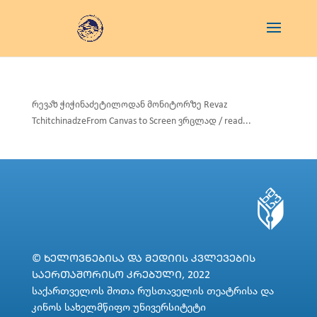
რევაზ ჭიჭინაძეტილოდან მონიტორზე Revaz
TchitchinadzeFrom Canvas to Screen ვრცლად / read...
© ᲮᲔᲚᲝᲕᲜᲔᲑᲘᲡᲐ ᲓᲐ ᲛᲔᲓᲘᲘᲡ ᲙᲕᲚᲔᲕᲔᲑᲘᲡ
ᲡᲐᲔᲠᲗᲐᲨᲝᲠᲘᲡᲝ ᲙᲠᲔᲑᲣᲚᲘ, 2022
საქართველოს შოთა რუსთაველის თეატრისა და
კინოს სახელმწიფო უნივერსიტეტი