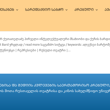
ᲨᲔᲡᲐᲮᲔᲑ
ᲡᲐᲠᲔᲓᲐᲥᲪᲘᲝ ᲡᲐᲑᲭᲝ
ᲙᲠᲔᲑᲣᲚᲘ
Ა
რ ქუთათელაძე პირველი ინტელექტუალური მსახიობი და ქუჩის ბარდი Tamar K
et Bard ვრცლად / read more საკვანძო სიტყვა / keywords: ალექსეი ბარტო
ტუნოვსკი | რეპრესიები | რუსული თეატრი |...
ᲑᲘᲡᲐ ᲓᲐ ᲛᲔᲓᲘᲘᲡ ᲙᲕᲚᲔᲕᲔᲑᲘᲡ ᲡᲐᲔᲠᲗᲐᲨᲝᲠᲘᲡᲝ ᲙᲠᲔᲑᲣᲚᲘ, 
ს შოთა რუსთაველის თეატრისა და კინოს სახელმწიფო უნივე