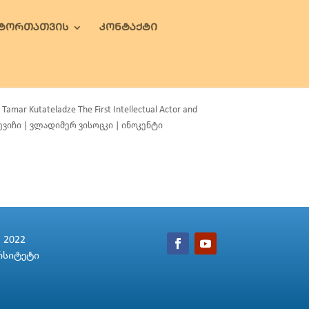
ᲕᲢᲝᲠᲗᲐᲗᲕᲘᲡ
ᲙᲝᲜᲢᲐᲥᲢᲘ
utateladze The First Intellectual Actor and
შევიჩი | ვლადიმერ ვისოცკი | ინოკენტი
2022
რსიტეტი