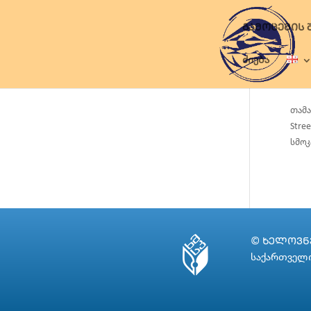
ᲒᲐᲛᲝᲪᲔᲛᲘᲡ 
ძიება
თამა
Stre
სმოკ
© ᲮᲔᲚᲝᲕᲜᲔ
საქართველო