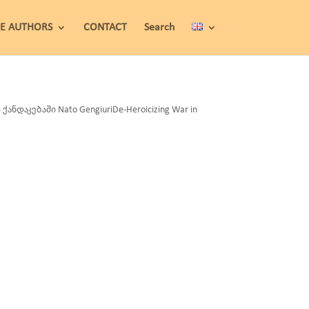
HE AUTHORS
CONTACT
Search
აკებაში Nato GengiuriDe-Heroicizing War in