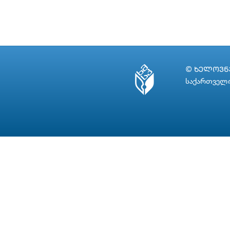
© ᲮᲔᲚᲝᲕᲜᲔ
საქართველო