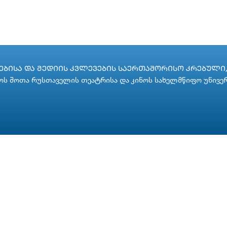
ᲑᲘᲡᲐ ᲓᲐ ᲛᲔᲓᲘᲘᲡ ᲙᲕᲚᲔᲕᲔᲑᲘᲡ ᲡᲐᲔᲠᲗᲐᲨᲝᲠᲘᲡᲝ ᲙᲠᲔᲑᲣᲚᲘ, 
ს შოთა რუსთაველის თეატრისა და კინოს სახელმწიფო უნივე