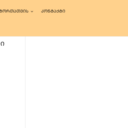
ᲕᲢᲝᲠᲗᲐᲗᲕᲘᲡ
ᲙᲝᲜᲢᲐᲥᲢᲘ
რი