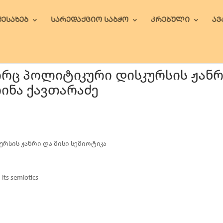
ᲨᲔᲡᲐᲮᲔᲑ
ᲡᲐᲠᲔᲓᲐᲥᲪᲘᲝ ᲡᲐᲑᲭᲝ
ᲙᲠᲔᲑᲣᲚᲘ
Ა
ორც პოლიტიკური დისკურსის ჟან
რინა ქავთარაძე
რსის ჟანრი და მისი სემიოტიკა
 its semiotics