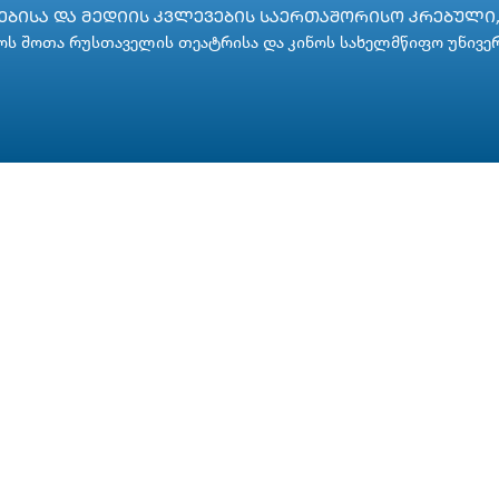
ᲑᲘᲡᲐ ᲓᲐ ᲛᲔᲓᲘᲘᲡ ᲙᲕᲚᲔᲕᲔᲑᲘᲡ ᲡᲐᲔᲠᲗᲐᲨᲝᲠᲘᲡᲝ ᲙᲠᲔᲑᲣᲚᲘ, 
ს შოთა რუსთაველის თეატრისა და კინოს სახელმწიფო უნივე