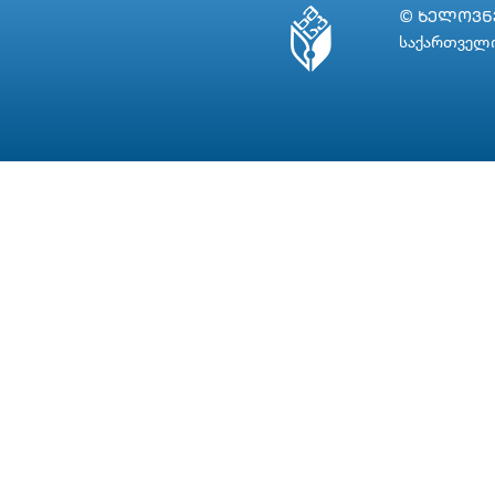
© ᲮᲔᲚᲝᲕᲜᲔ
საქართველო