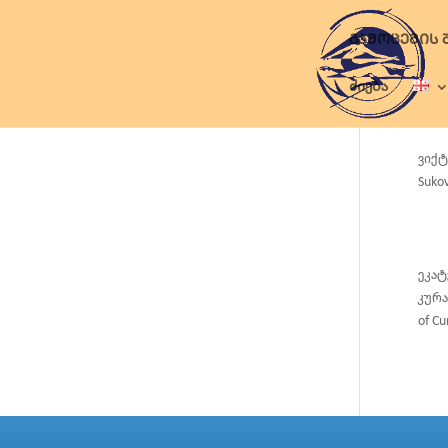
ᲒᲐᲛᲝᲪᲔᲛᲘᲡ 
ძიება
ვიქტ
Sukov
ეკატ
კურა
of Cu