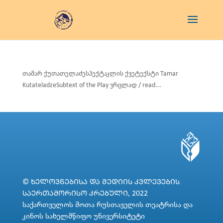
თამარ ქუთათელაძესპექტაკლის ქვეტექსტი Tamar
KutateladzeSubtext of the Play ვრცლად / read...
© ᲮᲔᲚᲝᲕᲜᲔᲑᲘᲡᲐ ᲓᲐ ᲛᲔᲓᲘᲘᲡ ᲙᲕᲚᲔᲕᲔᲑᲘᲡ
ᲡᲐᲔᲠᲗᲐᲨᲝᲠᲘᲡᲝ ᲙᲠᲔᲑᲣᲚᲘ, 2022
საქართველოს შოთა რუსთაველის თეატრისა და
კინოს სახელმწიფო უნივერსიტეტი