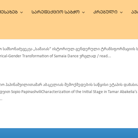
ᲨᲔᲡᲐᲮᲔᲑ
ᲡᲐᲠᲔᲓᲐᲥᲪᲘᲝ ᲡᲐᲑᲭᲝ
ᲙᲠᲔᲑᲣᲚᲘ
Ა
ო სამსონაძეცეკვა „სამაიას“ ისტორიულ-გენდერული ტრანსფორმაციის საკი
orical-Gender Transformation of Samaia Dance ვრცლად / read...
ო პაპინაშვილითამარ აბაკელიას შემოქმედების საწყისი ეტაპის დახას
ვით Sopio PapinashviliCharacterization of the Initial Stage in Tamar Abakelia’
..