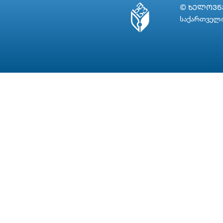
© ᲮᲔᲚᲝᲕᲜᲔ
საქართველო