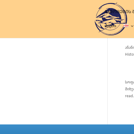
ᲒᲐᲛᲝᲪᲔᲛᲘᲡ 
ძიება
ანან
Hist
სოფი
მიხედ
read.