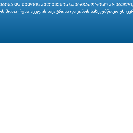
ᲑᲘᲡᲐ ᲓᲐ ᲛᲔᲓᲘᲘᲡ ᲙᲕᲚᲔᲕᲔᲑᲘᲡ ᲡᲐᲔᲠᲗᲐᲨᲝᲠᲘᲡᲝ ᲙᲠᲔᲑᲣᲚᲘ, 
ს შოთა რუსთაველის თეატრისა და კინოს სახელმწიფო უნივე