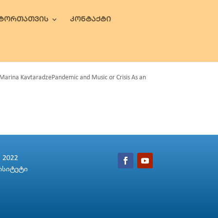
ᲕᲢᲝᲠᲗᲐᲗᲕᲘᲡ
ᲙᲝᲜᲢᲐᲥᲢᲘ
a KavtaradzePandemic and Music or Crisis As an
2022
რსიტეტი