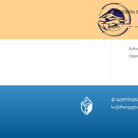
ᲒᲐᲛᲝᲪᲔᲛᲘᲡ 
ძიება
მარი
Oppo
© ᲮᲔᲚᲝᲕᲜᲔ
საქართველო