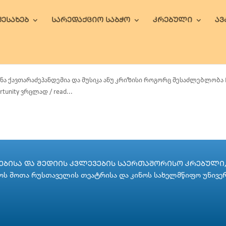
ᲨᲔᲡᲐᲮᲔᲑ
ᲡᲐᲠᲔᲓᲐᲥᲪᲘᲝ ᲡᲐᲑᲭᲝ
ᲙᲠᲔᲑᲣᲚᲘ
Ა
ნა ქავთარაძეპანდემია და მუსიკა ანუ კრიზისი როგორც შესაძლებლობა Marin
rtunity ვრცლად / read...
ᲑᲘᲡᲐ ᲓᲐ ᲛᲔᲓᲘᲘᲡ ᲙᲕᲚᲔᲕᲔᲑᲘᲡ ᲡᲐᲔᲠᲗᲐᲨᲝᲠᲘᲡᲝ ᲙᲠᲔᲑᲣᲚᲘ, 
ს შოთა რუსთაველის თეატრისა და კინოს სახელმწიფო უნივე