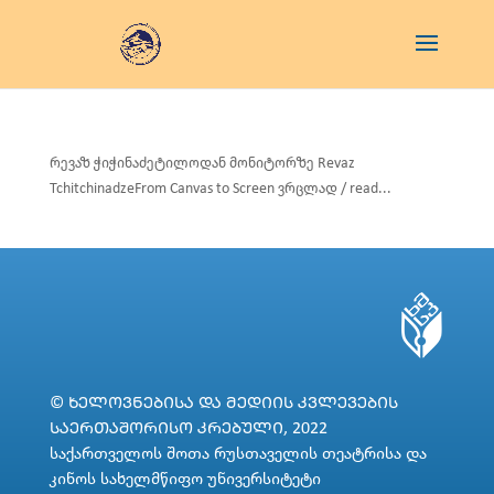
რევაზ ჭიჭინაძეტილოდან მონიტორზე Revaz
TchitchinadzeFrom Canvas to Screen ვრცლად / read...
© ᲮᲔᲚᲝᲕᲜᲔᲑᲘᲡᲐ ᲓᲐ ᲛᲔᲓᲘᲘᲡ ᲙᲕᲚᲔᲕᲔᲑᲘᲡ
ᲡᲐᲔᲠᲗᲐᲨᲝᲠᲘᲡᲝ ᲙᲠᲔᲑᲣᲚᲘ, 2022
საქართველოს შოთა რუსთაველის თეატრისა და
კინოს სახელმწიფო უნივერსიტეტი