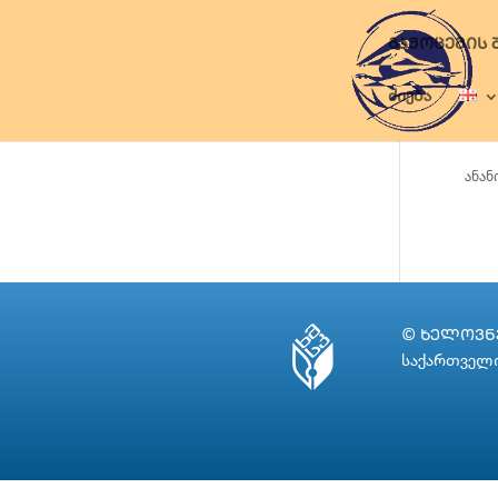
ᲒᲐᲛᲝᲪᲔᲛᲘᲡ 
ძიება
ანან
© ᲮᲔᲚᲝᲕᲜᲔ
საქართველო