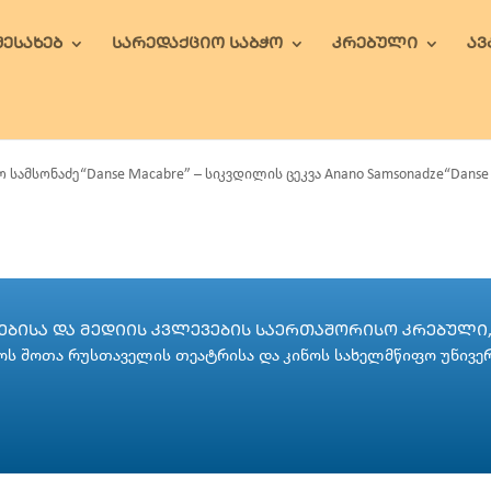
ᲨᲔᲡᲐᲮᲔᲑ
ᲡᲐᲠᲔᲓᲐᲥᲪᲘᲝ ᲡᲐᲑᲭᲝ
ᲙᲠᲔᲑᲣᲚᲘ
Ა
ო სამსონაძე“Danse Macabre” – სიკვდილის ცეკვა Anano Samsonadze“Danse M
ᲑᲘᲡᲐ ᲓᲐ ᲛᲔᲓᲘᲘᲡ ᲙᲕᲚᲔᲕᲔᲑᲘᲡ ᲡᲐᲔᲠᲗᲐᲨᲝᲠᲘᲡᲝ ᲙᲠᲔᲑᲣᲚᲘ, 
ს შოთა რუსთაველის თეატრისა და კინოს სახელმწიფო უნივე