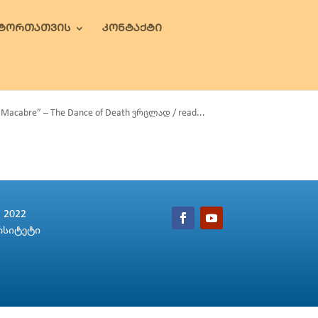
ᲕᲢᲝᲠᲗᲐᲗᲕᲘᲡ
ᲙᲝᲜᲢᲐᲥᲢᲘ
acabre” – The Dance of Death ვრცლად / read...
2022
რსიტეტი