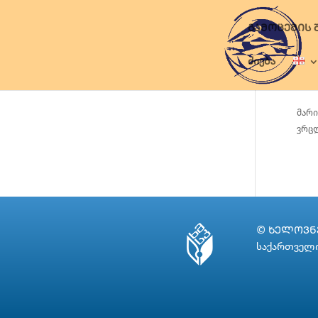
ᲒᲐᲛᲝᲪᲔᲛᲘᲡ 
ძიება
მარი
ვრცლ
© ᲮᲔᲚᲝᲕᲜᲔ
საქართველო