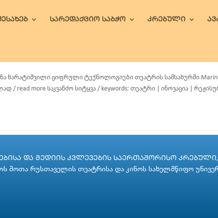
ᲨᲔᲡᲐᲮᲔᲑ
ᲡᲐᲠᲔᲓᲐᲥᲪᲘᲝ ᲡᲐᲑᲭᲝ
ᲙᲠᲔᲑᲣᲚᲘ
Ა
ნა ხარატიშვილი ციფრული ტექნოლოგიები თეატრის სამსახურში Marina Kharati
ად / read more საკვანძო სიტყვა / keywords: თეატრი | ინოვაცია | რეჟისურ
ᲑᲘᲡᲐ ᲓᲐ ᲛᲔᲓᲘᲘᲡ ᲙᲕᲚᲔᲕᲔᲑᲘᲡ ᲡᲐᲔᲠᲗᲐᲨᲝᲠᲘᲡᲝ ᲙᲠᲔᲑᲣᲚᲘ, 
ს შოთა რუსთაველის თეატრისა და კინოს სახელმწიფო უნივე