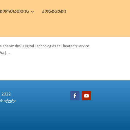
ᲕᲢᲝᲠᲗᲐᲗᲕᲘᲡ
ᲙᲝᲜᲢᲐᲥᲢᲘ
shvili Digital Technologies at Theater’s Service
ა |...
2022
რსიტეტი