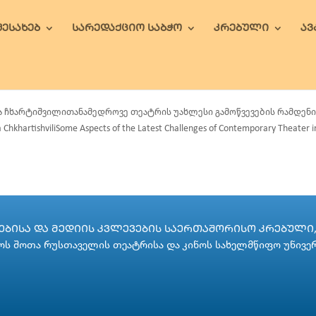
ᲨᲔᲡᲐᲮᲔᲑ
ᲡᲐᲠᲔᲓᲐᲥᲪᲘᲝ ᲡᲐᲑᲭᲝ
ᲙᲠᲔᲑᲣᲚᲘ
Ა
 ჩხარტიშვილითანამედროვე თეატრის უახლესი გამოწვევების რამდენიმ
 ChkhartishviliSome Aspects of the Latest Challenges of Contemporary Theater 
ᲑᲘᲡᲐ ᲓᲐ ᲛᲔᲓᲘᲘᲡ ᲙᲕᲚᲔᲕᲔᲑᲘᲡ ᲡᲐᲔᲠᲗᲐᲨᲝᲠᲘᲡᲝ ᲙᲠᲔᲑᲣᲚᲘ, 
ს შოთა რუსთაველის თეატრისა და კინოს სახელმწიფო უნივე