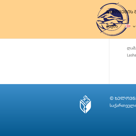
ᲒᲐᲛᲝᲪᲔᲛᲘᲡ 
ძიება
ლაშა
Lasha
© ᲮᲔᲚᲝᲕᲜᲔ
საქართველო