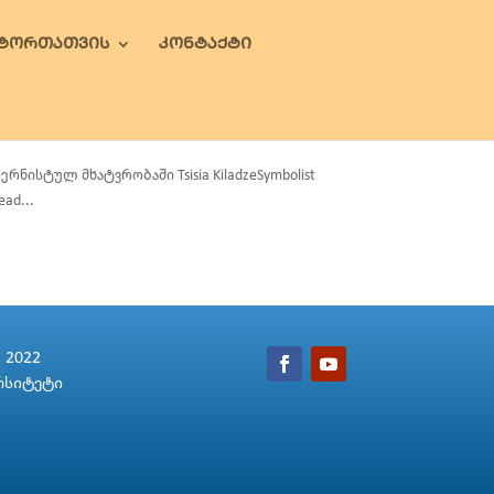
ᲕᲢᲝᲠᲗᲐᲗᲕᲘᲡ
ᲙᲝᲜᲢᲐᲥᲢᲘ
ისტულ მხატვრობაში Tsisia KiladzeSymbolist
ead...
2022
რსიტეტი