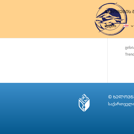
ᲒᲐᲛᲝᲪᲔᲛᲘᲡ 
ძიება
ცისი
Trend
© ᲮᲔᲚᲝᲕᲜᲔ
საქართველო