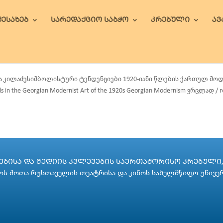
ᲨᲔᲡᲐᲮᲔᲑ
ᲡᲐᲠᲔᲓᲐᲥᲪᲘᲝ ᲡᲐᲑᲭᲝ
ᲙᲠᲔᲑᲣᲚᲘ
Ა
ა კილაძესიმბოლისტური ტენდენციები 1920-იანი წლების ქართულ მოდერნ
s in the Georgian Modernist Art of the 1920s Georgian Modernism ვრცლად / r
ᲑᲘᲡᲐ ᲓᲐ ᲛᲔᲓᲘᲘᲡ ᲙᲕᲚᲔᲕᲔᲑᲘᲡ ᲡᲐᲔᲠᲗᲐᲨᲝᲠᲘᲡᲝ ᲙᲠᲔᲑᲣᲚᲘ, 
ს შოთა რუსთაველის თეატრისა და კინოს სახელმწიფო უნივე