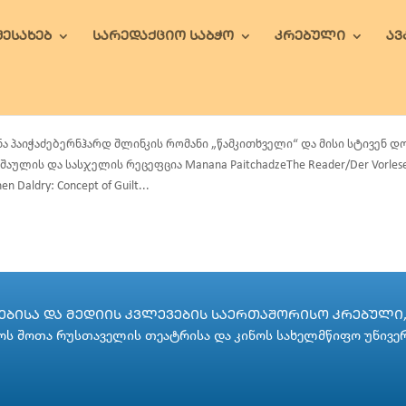
ᲨᲔᲡᲐᲮᲔᲑ
ᲡᲐᲠᲔᲓᲐᲥᲪᲘᲝ ᲡᲐᲑᲭᲝ
ᲙᲠᲔᲑᲣᲚᲘ
Ა
ნა პაიჭაძებერნჰარდ შლინკის რომანი „წამკითხველი“ და მისი სტივენ
შაულის და სასჯელის რეცეფცია Manana PaitchadzeThe Reader/Der Vorleser by
en Daldry: Concept of Guilt...
ᲑᲘᲡᲐ ᲓᲐ ᲛᲔᲓᲘᲘᲡ ᲙᲕᲚᲔᲕᲔᲑᲘᲡ ᲡᲐᲔᲠᲗᲐᲨᲝᲠᲘᲡᲝ ᲙᲠᲔᲑᲣᲚᲘ, 
ს შოთა რუსთაველის თეატრისა და კინოს სახელმწიფო უნივე