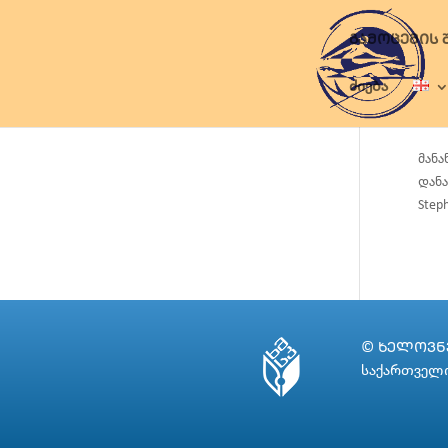
ᲒᲐᲛᲝᲪᲔᲛᲘᲡ 
ძიება
მანა
დანა
Steph
© ᲮᲔᲚᲝᲕᲜᲔ
საქართველო