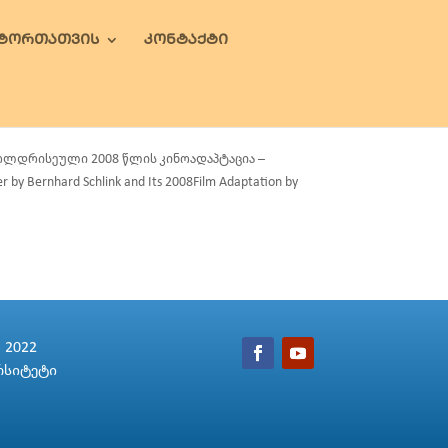
ᲕᲢᲝᲠᲗᲐᲗᲕᲘᲡ
ᲙᲝᲜᲢᲐᲥᲢᲘ
 დოლდრისეული 2008 წლის კინოადაპტაცია –
 Bernhard Schlink and Its 2008Film Adaptation by
2022
რსიტეტი