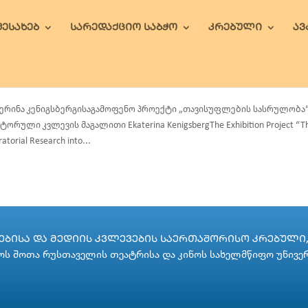
ᲨᲔᲡᲐᲮᲔᲑ
ᲡᲐᲠᲔᲓᲐᲥᲪᲘᲝ ᲡᲐᲑᲭᲝ
ᲙᲠᲔᲑᲣᲚᲘ
Ა
ერინა კენიგსბერგისაგამოფენო პროექტი „თავისუფლების სასრულობა“ 
ტორული კვლევის მაგალითი Ekaterina KenigsbergThe Exhibition Project “The F
ratorial Research into...
ᲑᲘᲡᲐ ᲓᲐ ᲛᲔᲓᲘᲘᲡ ᲙᲕᲚᲔᲕᲔᲑᲘᲡ ᲡᲐᲔᲠᲗᲐᲨᲝᲠᲘᲡᲝ ᲙᲠᲔᲑᲣᲚᲘ, 
ს შოთა რუსთაველის თეატრისა და კინოს სახელმწიფო უნივე