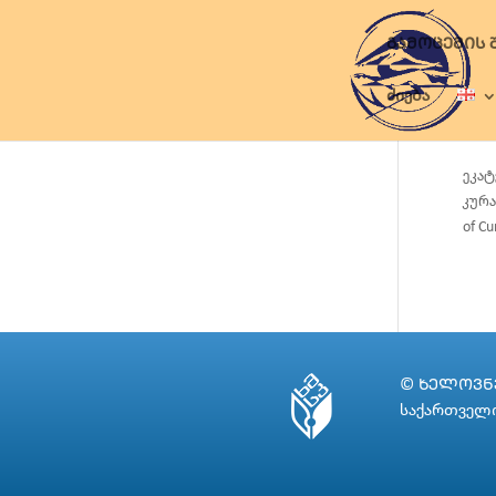
ᲒᲐᲛᲝᲪᲔᲛᲘᲡ 
ძიება
ეკატ
კურა
of Cu
© ᲮᲔᲚᲝᲕᲜᲔ
საქართველო