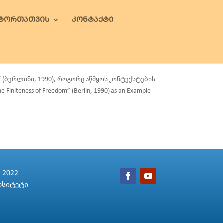
ᲕᲢᲝᲠᲗᲐᲗᲕᲘᲡ
ᲙᲝᲜᲢᲐᲥᲢᲘ
(ბერლინი, 1990), როგორც აწმყოს კონტექსტების
initeness of Freedom” (Berlin, 1990) as an Example
2022
რსიტეტი