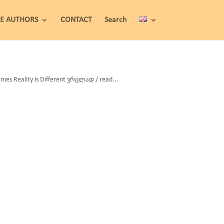
HE AUTHORS
CONTACT
Search
Reality is Different ვრცლად / read...