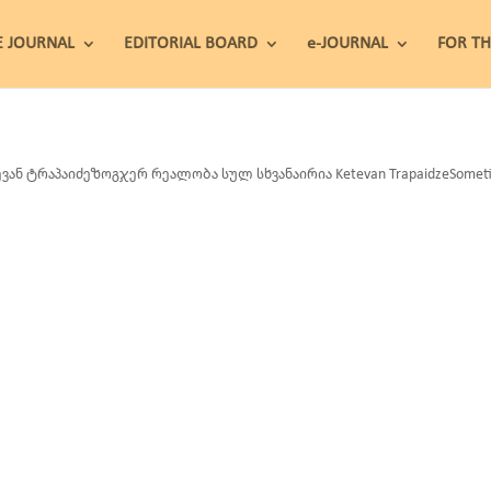
E JOURNAL
EDITORIAL BOARD
e-JOURNAL
FOR T
ვან ტრაპაიძეზოგჯერ რეალობა სულ სხვანაირია Ketevan TrapaidzeSometimes 