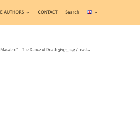
HE AUTHORS
CONTACT
Search
acabre” – The Dance of Death ვრცლად / read...