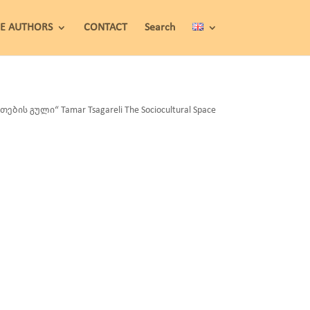
HE AUTHORS
CONTACT
Search
 გული“ Tamar Tsagareli The Sociocultural Space