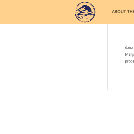
ABOUT TH
მაია
Marja
proce