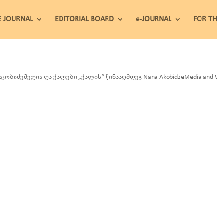
E JOURNAL
EDITORIAL BOARD
e-JOURNAL
FOR T
 აკობიძემედია და ქალები „ქალის“ წინააღმდეგ Nana AkobidzeMedia and W