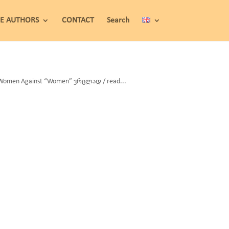
HE AUTHORS
CONTACT
Search
omen Against “Women” ვრცლად / read...