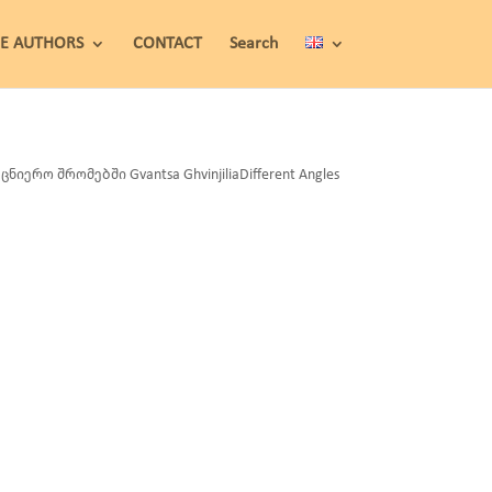
HE AUTHORS
CONTACT
Search
რო შრომებში Gvantsa GhvinjiliaDifferent Angles