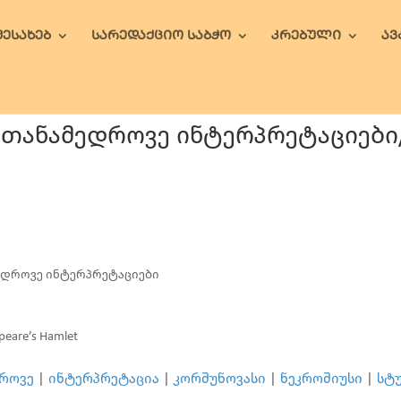
ᲨᲔᲡᲐᲮᲔᲑ
ᲡᲐᲠᲔᲓᲐᲥᲪᲘᲝ ᲡᲐᲑᲭᲝ
ᲙᲠᲔᲑᲣᲚᲘ
Ა
 თანამედროვე ინტერპრეტაციები/M
მედროვე ინტერპრეტაციები
peare’s Hamlet
როვე
|
ინტერპრეტაცია
|
კორშუნოვასი
|
ნეკროშიუსი
|
სტ