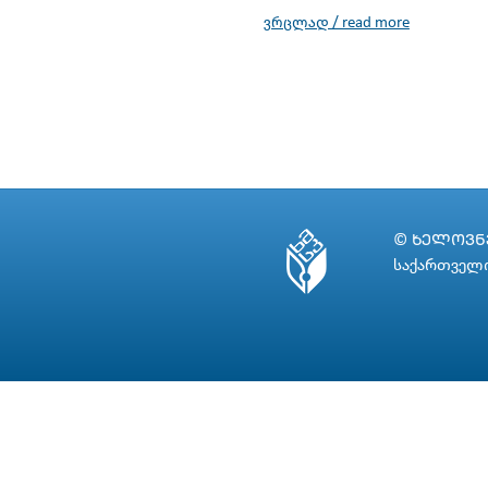
ვრცლად / read more
© ᲮᲔᲚᲝᲕᲜᲔ
საქართველო