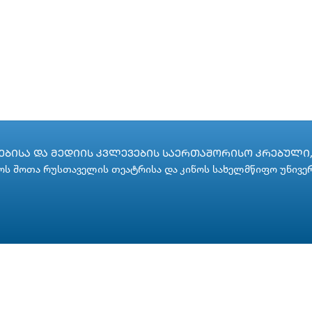
ᲑᲘᲡᲐ ᲓᲐ ᲛᲔᲓᲘᲘᲡ ᲙᲕᲚᲔᲕᲔᲑᲘᲡ ᲡᲐᲔᲠᲗᲐᲨᲝᲠᲘᲡᲝ ᲙᲠᲔᲑᲣᲚᲘ, 
ს შოთა რუსთაველის თეატრისა და კინოს სახელმწიფო უნივე