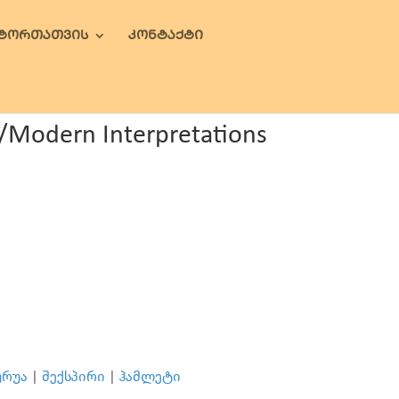
ᲕᲢᲝᲠᲗᲐᲗᲕᲘᲡ
ᲙᲝᲜᲢᲐᲥᲢᲘ
odern Interpretations
ურუა
|
შექსპირი
|
ჰამლეტი