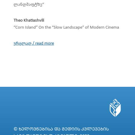
ლანდშაფტზე“
Theo Khatiashvili
“Corn Island” On the “Slow Landscape” of Modern Cinema
ვრცლად / read more
© ᲮᲔᲚᲝᲕᲜᲔᲑᲘᲡᲐ ᲓᲐ ᲛᲔᲓᲘᲘᲡ ᲙᲕᲚᲔᲕᲔᲑᲘᲡ