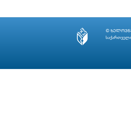
© ᲮᲔᲚᲝᲕᲜᲔ
საქართველო