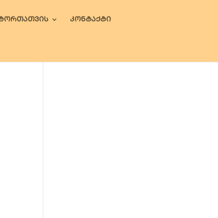
ᲕᲢᲝᲠᲗᲐᲗᲕᲘᲡ
ᲙᲝᲜᲢᲐᲥᲢᲘ