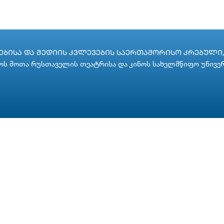
ᲑᲘᲡᲐ ᲓᲐ ᲛᲔᲓᲘᲘᲡ ᲙᲕᲚᲔᲕᲔᲑᲘᲡ ᲡᲐᲔᲠᲗᲐᲨᲝᲠᲘᲡᲝ ᲙᲠᲔᲑᲣᲚᲘ, 
ს შოთა რუსთაველის თეატრისა და კინოს სახელმწიფო უნივე