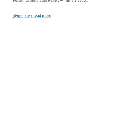
Return to Simulated Reality—Immersive Art
ვრცლად / read more